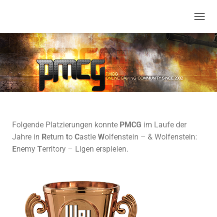
N
A
V
I
G
A
T
I
O
N
U
Folgende Platzierungen konnte
PMCG
im Laufe der
M
S
Jahre in
R
eturn
t
o
C
astle
W
olfenstein – & Wolfenstein:
C
E
nemy
T
erritory – Ligen erspielen.
H
A
L
T
E
N