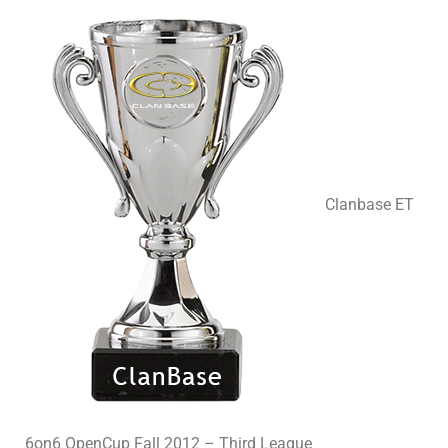
Clanbase ET
6on6 OpenCup Fall 2012 – Third League