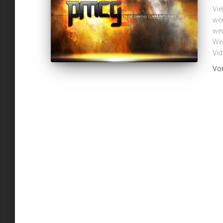
Vie
wer
wei
Wer
Vid
Vo