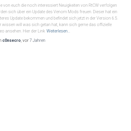
le von euch die noch interessiert Neuigkeiten von RtCW verfolgen
den sich über ein Update des Venom Mods freuen. Dieser hat ein
teres Update bekommen und befindet sich jetzt in der Version 6.5.
 wissen will was sich getan hat, kann sich gerne das offizielle
eo ansehen. Hier der Link
Weiterlesen…
n
c0nsecro
, vor
7 Jahren