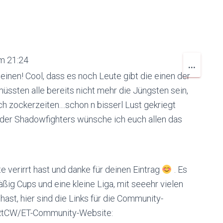
m
21:24
DIESE
...
inen! Cool, dass es noch Leute gibt die einen der
META
üssten alle bereits nicht mehr die Jüngsten sein,
EIN-/
 zockerzeiten....schon n bisserl Lust gekriegt
er Shadowfighters wünsche ich euch allen das
e verirrt hast und danke für deinen Eintrag
. Es
ßig Cups und eine kleine Liga, mit seeehr vielen
ast, hier sind die Links für die Community-
RtCW/ET-Community-Website: