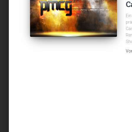
C
Ein
prä
Cas
Rem
Sh
Vo