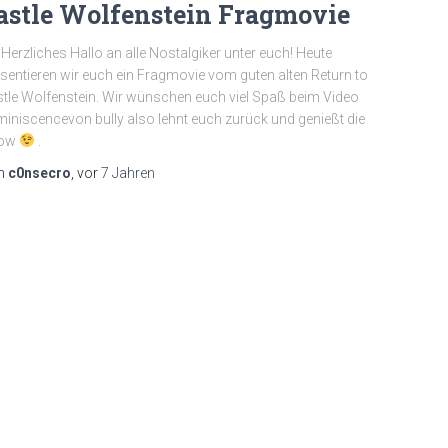
astle Wolfenstein Fragmovie
 Herzliches Hallo an alle Nostalgiker unter euch! Heute
sentieren wir euch ein Fragmovie vom guten alten Return to
tle Wolfenstein. Wir wünschen euch viel Spaß beim Video
iniscencevon bully also lehnt euch zurück und genießt die
ow
.
n
c0nsecro
, vor
7 Jahren