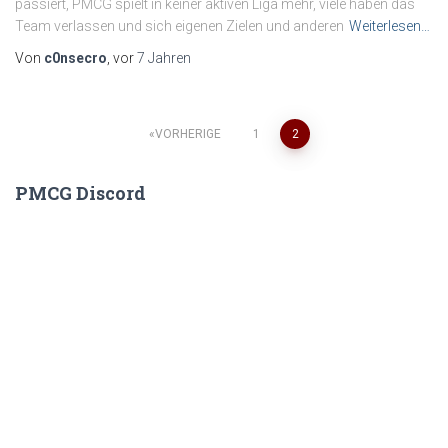
passiert, PMCG spielt in keiner aktiven Liga mehr, viele haben das
Team verlassen und sich eigenen Zielen und anderen
Weiterlesen…
Von
c0nsecro
, vor
7 Jahren
Seitennummerierung
VORHERIGE
1
2
der
PMCG Discord
Beiträge