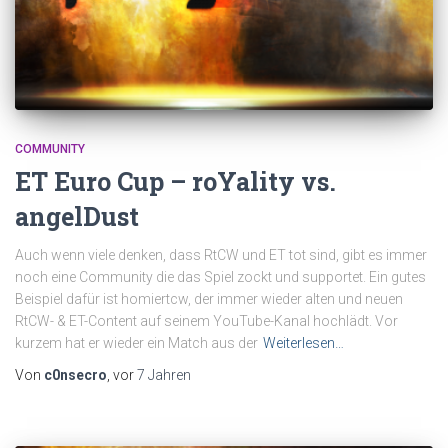
COMMUNITY
ET Euro Cup – roYality vs.
angelDust
Auch wenn viele denken, dass RtCW und ET tot sind, gibt es immer
noch eine Community die das Spiel zockt und supportet. Ein gutes
Beispiel dafür ist homiertcw, der immer wieder alten und neuen
RtCW- & ET-Content auf seinem YouTube-Kanal hochlädt. Vor
kurzem hat er wieder ein Match aus der
Weiterlesen…
Von
c0nsecro
, vor
7 Jahren